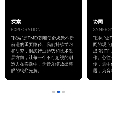
探索
协同
EXPLORATION
SYNERGY
“探索”是TMEr朝着使命愿景不断
“协同”让T
前进的重要路径。我们持续学习
同的观点自
和研究，洞悉行业趋势和技术发
成“我们”
展方向，让每一个不可忽视的创
作。心往一
造力在实践中，为音乐绽放出耀
使，集中优
眼的绚烂光辉。
题，为音乐